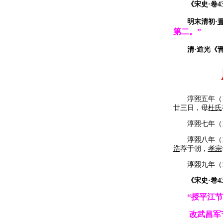
《宋史·卷43
明末清初·
第二。”
清·道光《晋
淳熙五年（11
廿三日，母
杜氏
淳熙七年（11
淳熙八年（11
浩
荐于朝，
孝宗
淳熙九年（11
《宋史
·
卷
4
“授平江
改武昌军