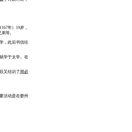
67年）19岁，
兄弟等。
学，此后书信往
，就学于太学。在
后又结识了
周必
要活动是在婺州