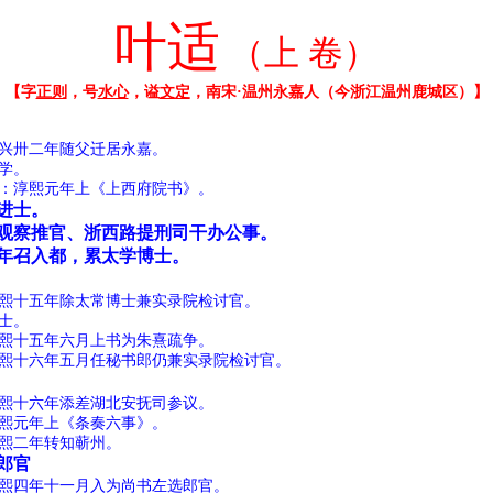
叶适
（上 卷）
【字
正则
，号
水心
，谥
文定
，南宋·温州永嘉人（今浙江温州
鹿
城区）】
二年随父迁居永嘉。
学。
熙元年上《上西府院书》。
进士。
察推官、浙西路提刑司干办公事。
召入都，累太学博士。
五年除太常博士兼实录院检讨官。
士。
五年六月上书为朱熹疏争。
年五月任秘书郎仍兼实录院检讨官。
六年添差湖北安抚司参议。
年上《条奏六事》。
年转知蕲州。
郎官
年十一月入为尚书左选郎官。