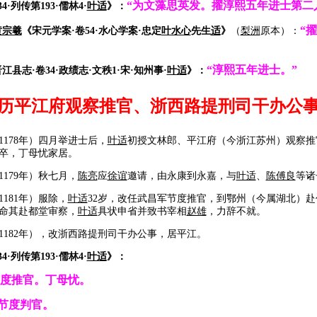
“为文藻思英发。擢淳熙五年进士第二
4·列传第193·儒林4·
叶适
》：
“
黄宗羲
《宋元学案·卷54·水心学案·忠定
叶水心
先生
适
》
（
梨洲
原本）：
“淳熙五年进士。”
江县志·卷34·政绩志·文秩1·宋·知州事·
叶适
》：
历平江府观察推官、浙西路提刑司干办公
78年）四月举进士后，
叶适
初授文林郎、平江府（今浙江苏州）观察推
卒，丁母忧家居。
79年）秋七月，
陈亮
应
徐谊
邀请，由永康到永嘉，与
叶适
、
陈傅良
等诸
81年）服除，
叶适
32岁，改任武昌军节度推官，到鄂州（今属湖北）
命其赴都堂审察，
叶适
具状申省并致书宰相
赵雄
，力辞不就。
82年），改浙西路提刑司干办公事，居平江。
34
·
列传第
193
·
儒林
4
·
叶适
》：
节度推官。丁母忧。
节度判官。