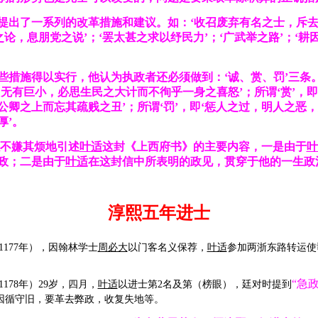
提出了一系列的改革措施和建议。如：‘收召废弃有名之士，斥
之论，息朋党之说’；‘罢太甚之求以纾民力’；‘广武举之路’；‘
些措施得以实行，他认为执政者还必须做到：‘诚、赏、罚’三条。
，无有巨小，必思生民之大计而不徇乎一身之喜怒’；所谓‘赏’，即
公卿之上而忘其疏贱之丑’；所谓‘罚’，即‘惩人之过，明人之恶
厚’。
不嫌其烦地引述
叶适
这封《上西府书》的主要内容，一是由于
叶
政；二是由于
叶适
在这封信中所表明的政见，贯穿于他的一生政
淳熙五年进士
77年），因翰林学士
周必大
以门客名义保荐，
叶适
参加两浙东路转运使
“急
78年）29岁，四月，
叶适
以进士第2名及第（榜眼），廷对时提到
因循守旧，要革去弊政，收复失地等。