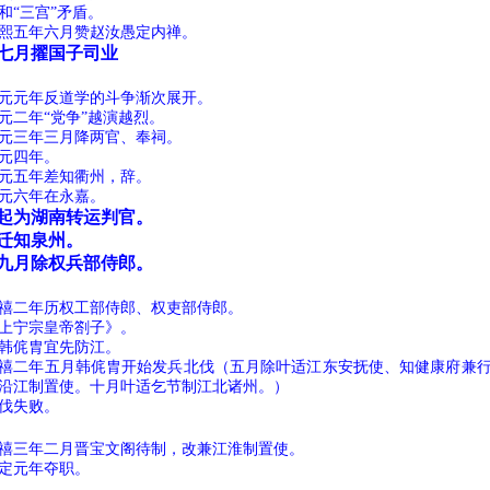
三宫”矛盾。
年六月赞赵汝愚定内禅。
月擢国子司业
年反道学的斗争渐次展开。
“党争”越演越烈。
年三月降两官、奉祠。
四年。
年差知衢州，辞。
年在永嘉。
为湖南转运判官。
知泉州。
月除权兵部侍郎。
年历权工部侍郎、权吏部侍郎。
宗皇帝劄子》。
胄宜先防江。
五月韩侂胄开始发兵北伐（五月除叶适江东安抚使、知健康府兼行
沿江制置使。十月叶适乞节制江北诸州。）
失败。
二月晋宝文阁待制，改兼江淮制置使。
元年夺职。