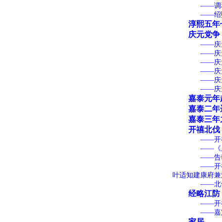
——调和“
——绍熙五
淳熙五年七
庆元党争
——庆元元
——庆元二年
——庆元三
——庆元
——庆元五
——庆元六
嘉泰元年起
嘉泰二年迁
嘉泰三年九
开禧北伐
——开禧二
——《上宁
——告韩侂
——开禧二年
叶适知建康府兼
——北伐
经略江防
——开禧三年
——嘉定
家居