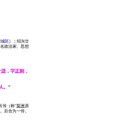
鹿
城区
）；绍兴廿
著名政治家、思想
叶适
，字
正则
，
人。”
有传（称“
梨洲
原
。后合为一传。