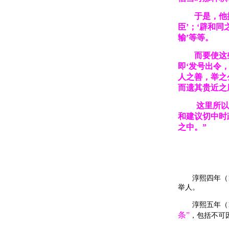
于是，他
臣’；‘辟和同
输’等等。
而要使这
即‘发号出令
人之善，举之
而遗其贵近之
这里所以
和建议切中时
之中。”
淳熙四年（11
举人。
淳熙五年（11
条”
，包括不可