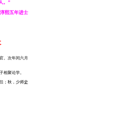
人。”
擢淳熙五年进士
事
官。次年闰六月
子相聚论学。
赴任；秋，少师
史