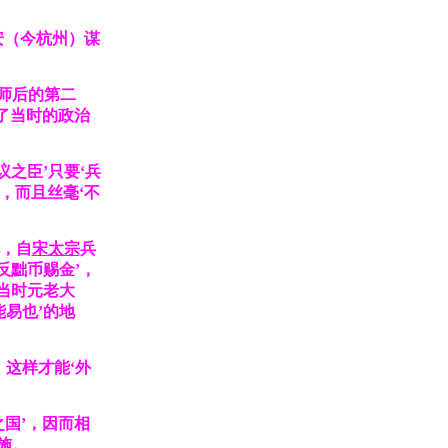
安
（今杭州）
谋
师后的第二
了当时的政治
之臣’只要‘兵
’，而且丝毫‘不
，自
宋太宗
兵
反黜币赐金’，
‘当时元老大
易也’的地
这样才能‘外
国’，因而相
施。