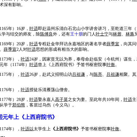
术深有影响。
65年）16岁，
叶适
即赴温州乐清白石北山小学讲舍讲习，至乾道三年（11
从学与结交的师友，除
陈傅良
外，还有
王十朋
的门人
叶士宁
与
林鼐
、
林鼒
69年）20岁，
叶适
专程赴金华拜访永嘉地区的著名学者
薛季宣
，向其问
、
薛季宣
2人对
叶适
思想的形成有相当大的影响。
73年），
叶适
24岁，因家贫无以为养，奉母命赴临安（今杭州）谋生
年（1174年）
叶适
曾上《上西府院书》予签书枢密院事
叶衡
。
75年），
叶适
26岁，赴武义招明山访
吕祖谦
，与
陈亮
、
吕祖谦
相聚。其
76年），
叶适
授徒乐清雁荡山僧舍。
77年）28岁，
叶适
娶永嘉人
高子莫
之女为妻。至此年共10年间，
叶适
主
从学于
郑伯熊
，客居过乌伤（今义乌）。
熙元年上《上西府院书》
74年），
叶适以
太学生上
《上西府院书》
予签书枢密院事
叶衡
。