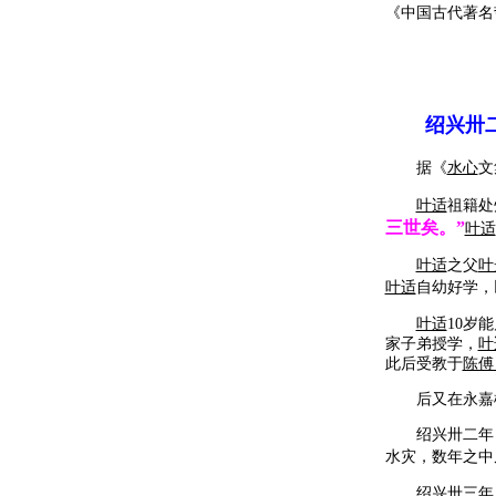
《中国古代著名哲
绍兴卅二
据《
水心
文
叶适
祖籍处
三世矣。”
叶适
叶适
之父
叶
叶适
自幼好学，
叶适
10岁
家子弟授学，
叶
此后受教于
陈傅
后又在永嘉
绍兴卅二年（1
水灾，数年之中
绍兴卅三年（1