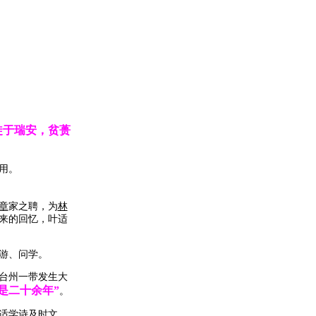
。
徙于瑞安，贫蒉
用。
章
家之聘，为
林
来的回忆，叶适
游、问学。
台州一带发生大
是二十余年”
。
适
学诗及时文，