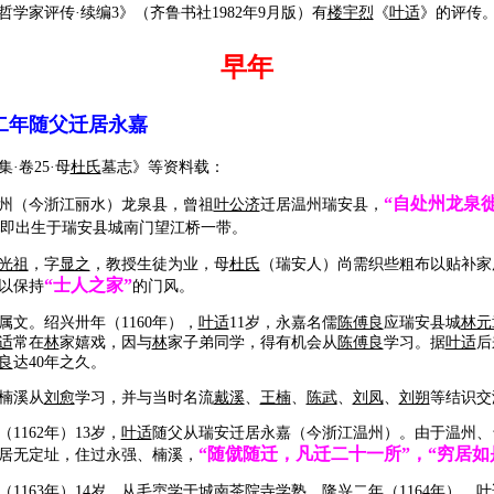
学家评传·续编3》（齐鲁书社1982年9月版）有
楼宇烈
《
叶适
》的评传
早年
年随父迁居永嘉
集·卷25·母
杜氏
墓志》等资料载：
“自处州龙泉
州（今浙江丽水）龙泉县，曾祖
叶公济
迁居温州瑞安县，
即出生于瑞安县城南门望江桥一带。
光祖
，字
显之
，教授生徒为业，母
杜氏
（瑞安人）尚需织些粗布以贴补家
“士人之家”
以保持
的门风。
能属文。绍兴卅年（1160年），
叶适
11岁，永嘉名儒
陈傅良
应瑞安县城
林元
适
常在
林
家嬉戏，因与
林
家子弟同学，得有机会从
陈傅良
学习。据
叶适
后
良
达40年之久。
楠溪从
刘愈
学习，并与当时名流
戴溪
、
王楠
、
陈武
、
刘凤
、
刘朔
等结识交
162年）13岁，
叶适
随父从瑞安迁居永嘉（今浙江温州）。由于温州、
“随僦随迁，凡迁二十一所”
，
“穷居如
居无定址，住过永强、楠溪，
163年）14岁，从
毛崈
学于城南茶院寺学塾。隆兴二年（1164年），
叶