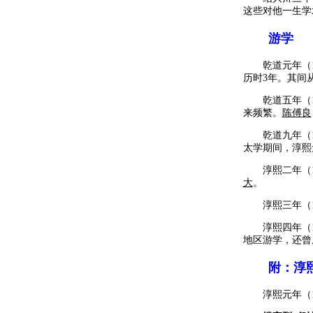
这些对他一生学
游学
乾道元年（11
历时3年。其间
乾道五年（11
来频繁。
陈傅良
乾道九年（11
太学期间，淳熙元
淳熙二年（11
大
。
淳熙三年（11
淳熙四年（11
地区游学，还曾
附：淳
淳熙元年（11