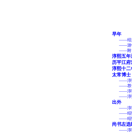
早年
——绍兴卅
——游
——附：淳
淳熙五年
历平江府观
淳熙十二年
太常博士
——淳熙十
——荐
——淳熙十
——淳熙十六
出外
——淳熙十
——绍熙元
——绍熙二
尚书左选
——淳熙四