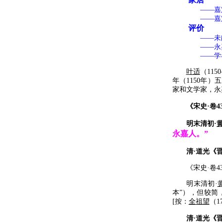
——嘉定元
——嘉定十
评价
——未能极
——永嘉学派
——学者
叶适
（115
年（1150年）
家和文学家，永
《宋史·卷43
明末清初·
永嘉人。”
清·道光《晋
《宋史·卷434·
明末清初·
本”），但较简
[按：
全祖望
（1
清·道光《晋