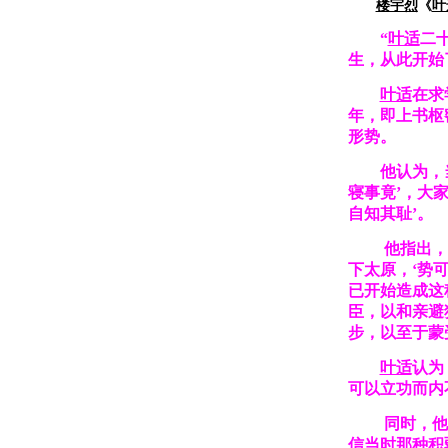
楼宇烈
《
叶
“
叶适
二
生，从此开始
叶适
在求
年，即上书枢
形势。
他认为，
寝事竟’，大家
自知其耻’。
他指出，
下太原，‘势
已开始造成这
臣，以和亲避
步，以至于蒙
叶适
认为
可以立功而内
同时，他
信当时那种积