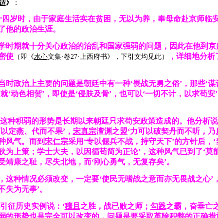
适
》
：
十四岁时，由于家庭生活实在贫困，无以为养，奉母命赴京师临
了他的政治生涯。
学时期就十分关心政治的治乱和国家强弱的问题，因此在他到京
密使
，详细地分析
（即《
水心
文集·卷27·上西府书》，下引文均见此）
当时政治上主要的问题是朝廷中有一种‘畏战无勇之俗’，那些‘谋议
就‘动色相贺’，即使是‘侵肤及骨’，也可以‘一切不计，以求苟安
这种积弱的形势是长期以来朝廷只求苟安政策造成的。他分析说
可以定燕、代而不果’，
宋真宗
澶渊之盟‘力可以破契丹而不听，乃
种风气。而到
宋仁宗
采用‘专以偃兵不战，持守天下’的方针后，
狄为上策；学士大夫，以因循苟简为正论’，这种风气已到了‘莫能
受靖康之耻，尽失北地，而‘刚心勇气，无复存矣’。
，这种情况必须改变，一定要‘使民无嗜战之意而亦无畏战之心’，
不失为无事’。
引征历史实例说：‘
穰且
之胜，战已败之师；
勾践
之霸，奋垂亡之
弱的形势也是完全可以改变的，问题是要采取革除积弊的正确措