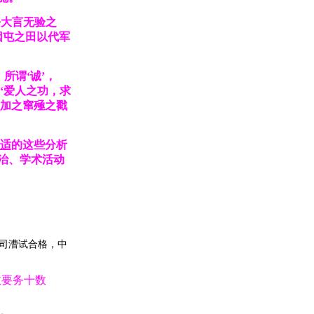
去大言无验之
耕因屯之田以代军
所谓‘诚’，
‘爱人之功，求
，加之窜殛之戳
适
的这些分析
治、学术活动
司漕试合格，中
政要务十数