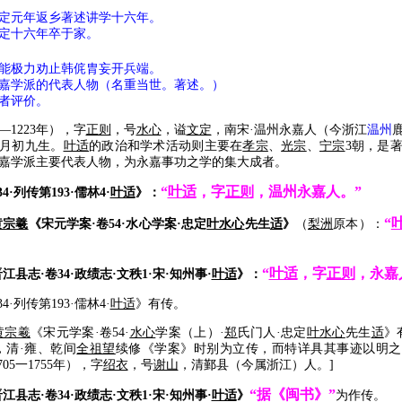
年返乡著述讲学十六年。
六年卒于家。
力劝止韩侂胄妄开兵端。
的代表人物（名重当世。著述。）
评价。
0—1223年），字
正则
，号
水心
，谥
文定
，南宋·温州永嘉人（今浙江
温州
五月初九生。
叶适
的政治和学术活动则主要在
孝宗
、
光宗
、
宁宗
3朝，是
嘉学派主要代表人物，为永嘉事功之学的集大成者。
“
叶适
，字
正则
，温州永嘉人。”
4·列传第193·儒林4·
叶适
》：
“
黄宗羲
《宋元学案·卷54·水心学案·忠定
叶水心
先生
适
》
（
梨洲
原本）：
“
叶适
，字
正则
，永嘉
江县志·卷34·政绩志·文秩1·宋·知州事·
叶适
》：
列传第193·儒林4·
叶适
》有传。
黄宗羲
《宋元学案·卷54·
水心
学案（上）·
郑
氏门人·忠定
叶水心
先生
适
》
，清·雍、乾间
全祖望
续修《学案》时别为立传，而特详具其事迹以明之
705一1755年），字
绍衣
，号
谢山
，清鄞县（今属浙江）人。]
“据《闽书》”
江县志·卷34·政绩志·文秩1·宋·知州事·
叶适
》
为作传。