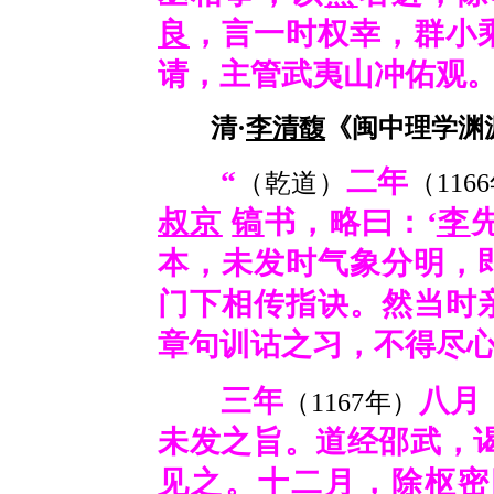
良
，言一时权幸，群小
请，主管武夷山冲佑观。
清·
李清馥
《闽中理学渊源
“
二年
（乾道）
（116
叔京
镐
书，略曰：‘
李
本，未发时气象分明，
门下相传指诀。然当时
章句训诂之习，不得尽心
三年
八月
（1167年）
未发之旨。道经邵武，
见之。十二月，除枢密