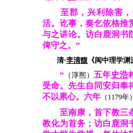
至郡，兴利除害，值
活。讫事，奏乞依格推
与之讲论。访白鹿洞书
俾守之。”
清·
李清馥
《闽中理学渊源
“
五年
史浩
（淳熈）
受命。先生自同安归奉
不以累心。六年
（1179年
至南康，首下教三条
教化为首务；访白鹿洞