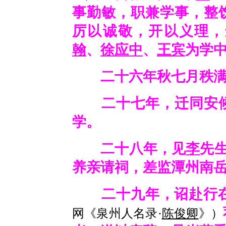
事勤敏，职兼学事，整
厉以诚敬，开以义理，
翰
、
徐应中
、
王宾
为学
二十六年秋七月秩满
二十七年，迁同安候
学。
二十八年，见
李
先
养亲请祠，差监潭州南
二十九年，诏赴行在
网《泉州人名录·
陈俊卿
》）