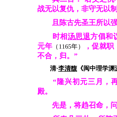
战无以复仇，非守无以
且陈古先圣王所以强
时相
汤思退
方倡和
元年
，促就职
（1165年）
不合，归。”
清·
李清馥
《闽中理学渊源
“隆兴初元三月，再
殿。
先是，将趋召命，问