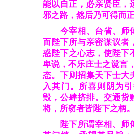
能以自正，必亲贤臣，
邪之路，然后乃可得而
今宰相、台省、师傅
而陛下所与亲密谋议者
惑陛下之心志，使陛下
卑说，不乐庄士之谠言
态。下则招集天下士大
入其门。所喜则阴为引
毁，公肆挤排。交通货
将，所窃者皆陛下之柄
陛下所谓宰相、师傅