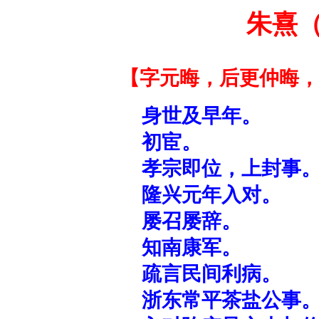
朱熹
【字元晦，后更仲晦，
身世及早年。
初宦。
孝宗即位，上封事
隆兴元年入对。
屡召屡辞。
知南康军。
疏言民间利病。
浙东常平茶盐公事