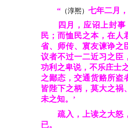
“
七年二月
（淳熈）
四月，应诏上封事，
民；而恤民之本，在人
省、师传、賔友谏诤之
议者不过一二近习之臣
功利之卑说，不乐庄士之
之鄙态，交通货赂所盗
皆陛下之柄，莫大之祸
未之知。’
疏入，上读之大怒，
已。