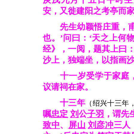
安，又徙建阳之考亭而
先生幼颖悟庄重，甫
也。’问曰：‘天之上何物
经》，一阅，题其上曰：
沙上，独端坐，以指画
十一岁受学于家庭
议请祠在家。
十三年
（绍兴十三年，
嘱
忠定
刘
公
子羽
，谓先
致中
、
屏山
刘彦冲
三人