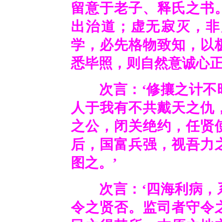
留意于老子、释氏之书
出治道；虚无寂灭，非
学，必先格物致知，以
悉毕照，则自然意诚心
次言：
‘
修攘之计不
人于我有不共戴天之仇
之公，闭关绝约，任贤
后，国富兵强，视吾力
图之。
’
次言：
‘
四海利病，
令之贤否。监司者守令