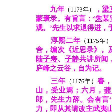
九年
，
梁
（1173年）
蒙褒录。有旨言：‘
朱
某
观。’先生以求退得进，
淳熈二年
（1175年
舍，编次《近思录》。
陆子寿
、
子静
共讲所闻
庐峰之云谷，自为记。
三年
春
（1176年）
山，受业焉；六月，
龚
郎，先生力辞。会有言
力，即从其请改主武夷