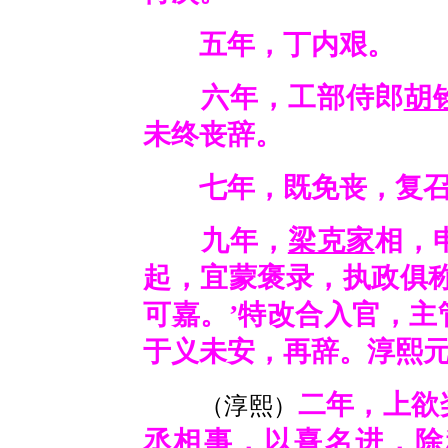
五年，丁内艰。
六年，工部侍郎
胡
未终丧辞。
七年，既免丧，复召
九年，
梁克家
相，
起，宜蒙褒录，执政俱
可嘉。
’
特改合入官，主
于义未安，再辞。淳熙
二年，上欲
（淳熙）
丞相事，以
熹
名进，除