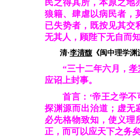
民之得其所，本原之地
狼籍、肆虐以病民者，
已失势者，既按见其交
无其人，顾陛下无自而
清·
李清馥
《闽中理学渊源
“三十二年六月，
孝
应诏上封事。
首言：‘帝王之学不可
探渊源而出治道；虚无
必先格物致知，使义理
正，而可以应天下之务矣