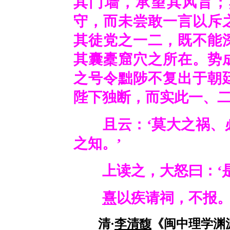
其门墙，承望其风旨；
守，而未尝敢一言以斥
其徒党之一二，既不能
其囊橐窟穴之所在。势
之号令黜陟不复出于朝
陛下独断，而实此一、二
且云：‘莫大之祸、必
之知。’
上读之，大怒曰：‘是
熹
以疾请祠，不报。
清·
李清馥
《闽中理学渊源