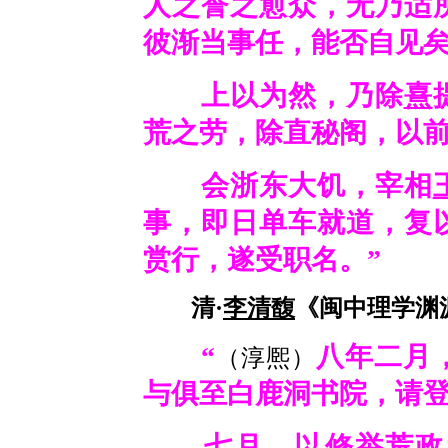
人之誉之愈众，无乃适
彼渐当事任，能否自见矣
上以为然，乃除
熹
荒之劳，除直秘阁，以
会浙东大饥，宰相
事，即日单车就道，复
赏行，遂受职名。”
清·
李清馥
《闽中理学渊源
“
八年二月
（淳熈）
与俱至白鹿洞书院，请
七月，以修举荒政，