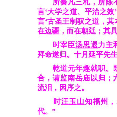
所奏凡三札，所陈不
言‘大学之道、平治之效
言‘古圣王制驭之道，
在边疆，而在朝廷；其具
时宰臣
汤思退
力主
拜命遂归。十月延平先
乾道元年趣就职。
合，请监南岳庙以归；
流泪，因序之。
时
汪玉山
知福州，
代。”