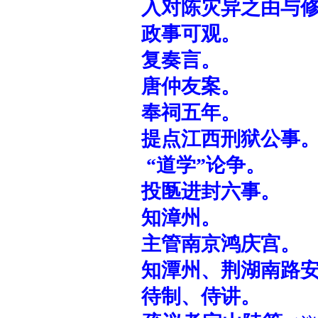
入对陈灾异之由与修
政事可观。
复奏言。
唐仲友案。
奉祠五年。
提点江西刑狱公事
“道学”论争。
投匦进封六事。
知漳州。
主管南京鸿庆宫。
知潭州、荆湖南路安
待制、侍讲。