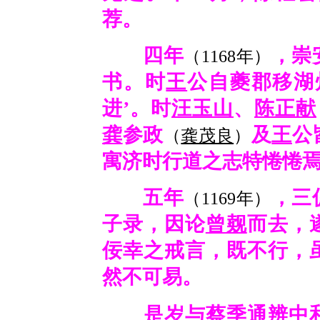
荐。
四年
，崇
（1168年）
书。时
王
公自夔郡移湖
进’。时
汪玉山
、
陈正献
龚
参政
及
王
公
（
龚茂良
）
寓济时行道之志特惓惓
五年
，三
（1169年）
子录，因论
曾觌
而去，
佞幸之戒言，既不行，
然不可易。
是岁与
蔡季通
辨中