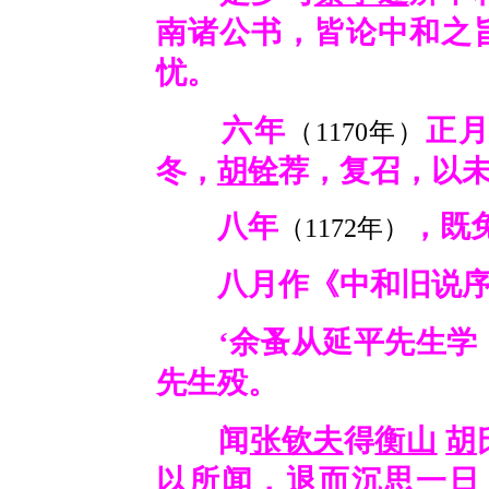
南诸公书，皆论中和之
忧。
六年
正
（1170年）
冬，
胡铨
荐，复召，以
八年
，既
（1172年）
八月作《中和旧说序
‘余蚤从延平先生学，
先生殁。
闻
张钦夫
得
衡山
胡
以所闻，退而沉思一日