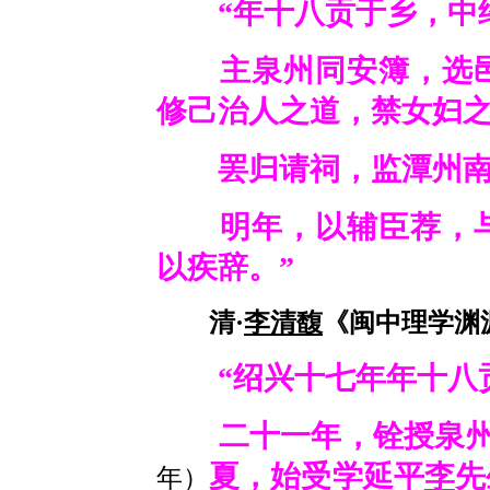
“年十八贡于乡，中绍
主泉州同安簿，选邑
修己治人之道，禁女妇
罢归请祠，监潭州南
明年，以辅臣荐，
以疾辞。”
清·
李清馥
《闽中理学渊源
“绍兴十七年年十八贡
二十一年，铨授泉州
夏，始受学延平
李
先
年）