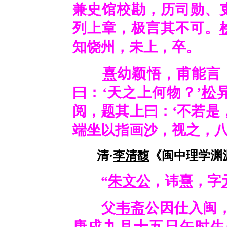
兼史馆校勘，历司勋、
列上章，极言其不可。
知饶州，未上，卒。
熹
幼颖悟，甫能言
曰：
‘
天之上何物？
’
松
阅，题其上曰：
‘
不若是
端坐以指画沙，视之，八
清·
李清馥
《闽中理学渊源
“
朱文公
，讳
熹
，字
父
韦斋
公因仕入闽
庚戌九月十五日午时生